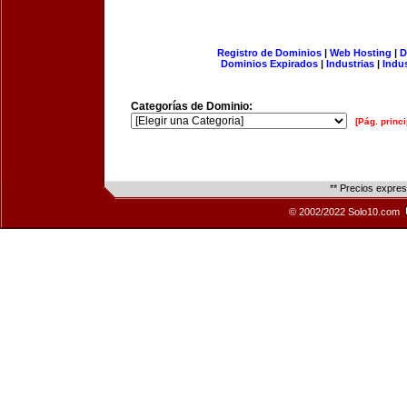
Registro de Dominios
|
Web Hosting
|
D
Dominios Expirados
|
Industrias
|
Indu
Categorías de Dominio:
[Pág. princi
** Precios expre
© 2002/2022 Solo10.com