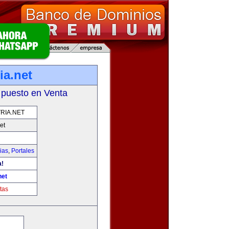
ia.net
 puesto en Venta
RIA.NET
et
ias
,
Portales
a!
net
tas