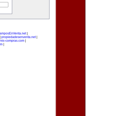
amposEnVenta.net
|
|
propiedadesenventa.net
|
mis-compras.com
|
om
|