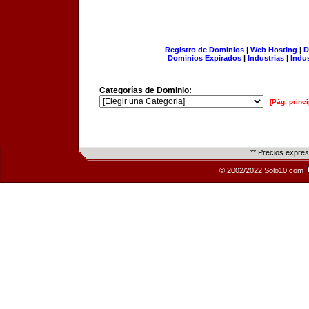
Registro de Dominios
|
Web Hosting
|
D
Dominios Expirados
|
Industrias
|
Indu
Categorías de Dominio:
[Pág. princi
** Precios expre
© 2002/2022 Solo10.com