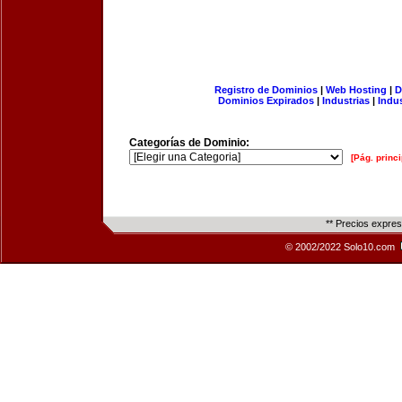
Registro de Dominios
|
Web Hosting
|
D
Dominios Expirados
|
Industrias
|
Indu
Categorías de Dominio:
[Pág. princi
** Precios expre
© 2002/2022 Solo10.com