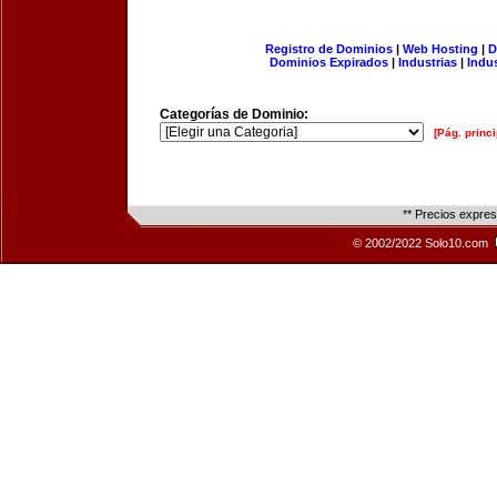
Registro de Dominios
|
Web Hosting
|
D
Dominios Expirados
|
Industrias
|
Indu
Categorías de Dominio:
[Pág. princi
** Precios expre
© 2002/2022 Solo10.com