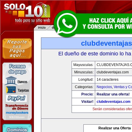
clubdeventaja
El dueño de este dominio lo ha
Mayusculas:
CLUBDEVENTAJAS.
Minusculas:
clubdeventajas.com
Longitud:
14 caracteres
Categorias:
Negocios
,
Ventas y C
Precio:
Realizar una oferta!
Visitar!
clubdeventajas.com
Serán consideradas ofer
Realizar una Oferta