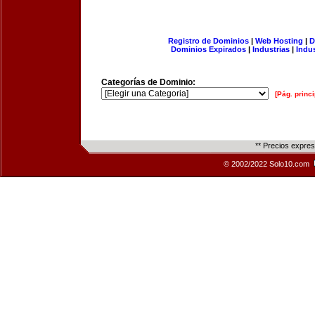
Registro de Dominios
|
Web Hosting
|
D
Dominios Expirados
|
Industrias
|
Indu
Categorías de Dominio:
[Pág. princi
** Precios expre
© 2002/2022 Solo10.com