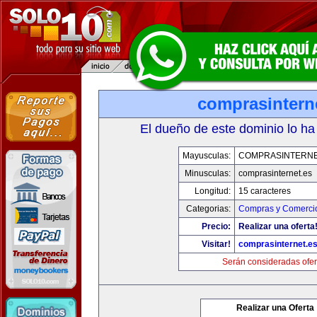
comprasintern
El dueño de este dominio lo ha
Mayusculas:
COMPRASINTERNE
Minusculas:
comprasinternet.es
Longitud:
15 caracteres
Categorias:
Compras y Comercio
Precio:
Realizar una oferta
Visitar!
comprasinternet.e
Serán consideradas ofer
Realizar una Oferta