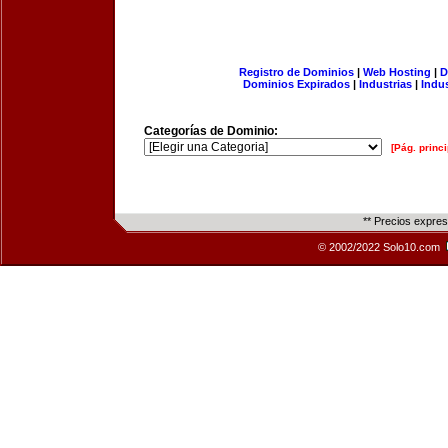
Registro de Dominios
|
Web Hosting
|
D
Dominios Expirados
|
Industrias
|
Indu
Categorías de Dominio:
[Pág. princi
** Precios expre
© 2002/2022 Solo10.com