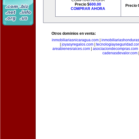
COMPRAR AHORA
Precio $
600.00
Precio 
COMPRAR AHORA
Otros dominios en venta:
inmobiliariasnicaragua.com
|
inmobiliariashondura
|
joyasyregalos.com
|
tecnologiayseguridad.co
areabienesraices.com
|
asociaciondecompras.com
cadenasdevalor.com