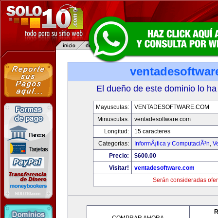
ventadesoftwar
El dueño de este dominio lo ha
Mayusculas:
VENTADESOFTWARE.COM
Minusculas:
ventadesoftware.com
Longitud:
15 caracteres
Categorias:
InformÃ¡tica y ComputaciÃ³n
,
V
Precio:
$600.00
Visitar!
ventadesoftware.com
Serán consideradas ofer
R