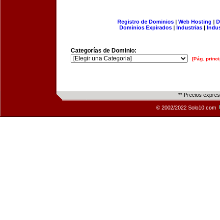
Registro de Dominios
|
Web Hosting
|
D
Dominios Expirados
|
Industrias
|
Indu
Categorías de Dominio:
[Pág. princi
** Precios expre
© 2002/2022 Solo10.com