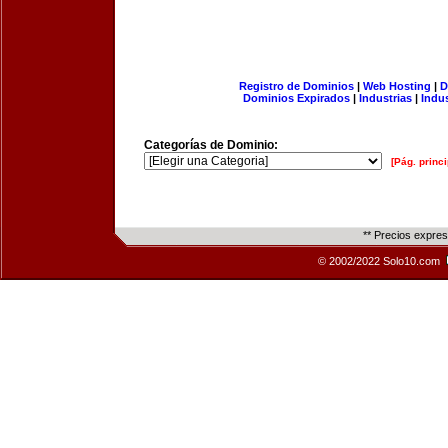
Registro de Dominios
|
Web Hosting
|
D
Dominios Expirados
|
Industrias
|
Indu
Categorías de Dominio:
[Pág. princi
** Precios expre
© 2002/2022 Solo10.com