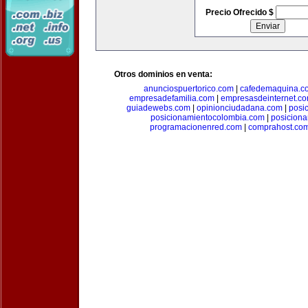
Precio Ofrecido $
Otros dominios en venta:
anunciospuertorico.com
|
cafedemaquina.c
empresadefamilia.com
|
empresasdeinternet.c
guiadewebs.com
|
opinionciudadana.com
|
posi
posicionamientocolombia.com
|
posicion
programacionenred.com
|
comprahost.co