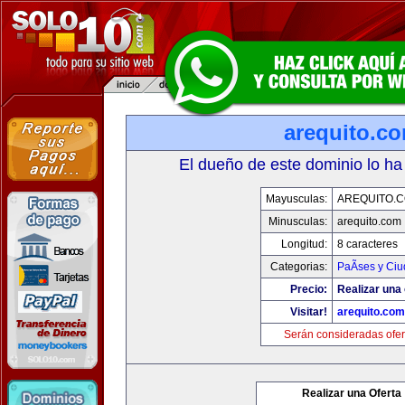
arequito.c
El dueño de este dominio lo ha
Mayusculas:
AREQUITO.
Minusculas:
arequito.com
Longitud:
8 caracteres
Categorias:
PaÃ­ses y Ci
Precio:
Realizar una 
Visitar!
arequito.com
Serán consideradas ofer
Realizar una Oferta