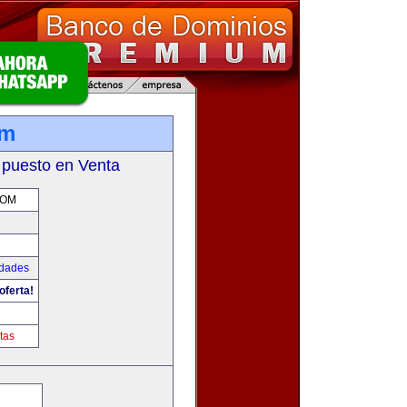
om
 puesto en Venta
COM
udades
oferta!
tas