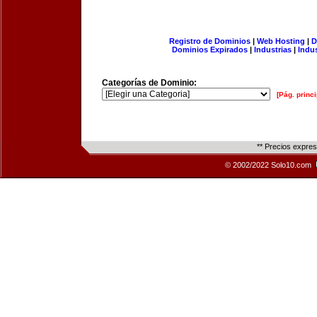
Registro de Dominios
|
Web Hosting
|
D
Dominios Expirados
|
Industrias
|
Indu
Categorías de Dominio:
[Pág. princi
** Precios expre
© 2002/2022 Solo10.com