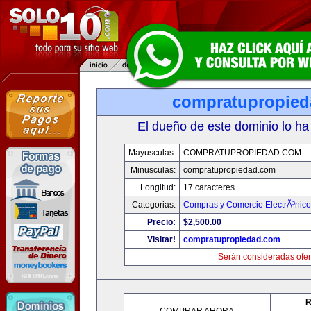
compratupropie
El dueño de este dominio lo ha
Mayusculas:
COMPRATUPROPIEDAD.COM
Minusculas:
compratupropiedad.com
Longitud:
17 caracteres
Categorias:
Compras y Comercio ElectrÃ³nico
Precio:
$2,500.00
Visitar!
compratupropiedad.com
Serán consideradas ofer
R