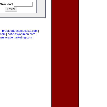
Ofrecido $
|
propiedadesenlacosta.com
|
.com
|
noticiasyopinion.com
|
nsultorademarketing.com
|