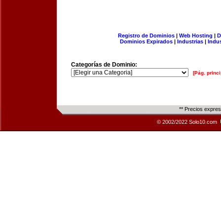
Registro de Dominios
|
Web Hosting
|
D
Dominios Expirados
|
Industrias
|
Indu
Categorías de Dominio:
[Pág. princi
** Precios expre
© 2002/2022 Solo10.com