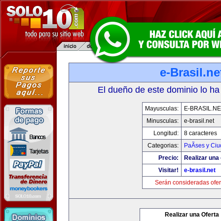
e-Brasil.ne
El dueño de este dominio lo ha
Mayusculas:
E-BRASIL.NE
Minusculas:
e-brasil.net
Longitud:
8 caracteres
Categorias:
PaÃ­ses y Ci
Precio:
Realizar una 
Visitar!
e-brasil.net
Serán consideradas ofer
Realizar una Oferta