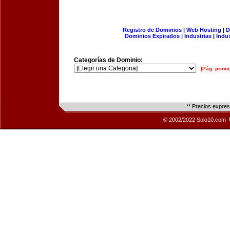
Registro de Dominios
|
Web Hosting
|
D
Dominios Expirados
|
Industrias
|
Indu
Categorías de Dominio:
[Pág. princi
** Precios expre
© 2002/2022 Solo10.com