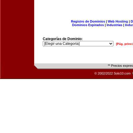
Registro de Dominios
|
Web Hosting
|
D
Dominios Expirados
|
Industrias
|
Indu
Categorías de Dominio:
[Pág. princi
** Precios expre
© 2002/2022 Solo10.com