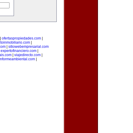
|
ofertaspropiedades.com
|
oinmobiliario.com
|
com
|
sitiowebempresarial.com
|
expertofinanciero.com
|
ais.com
|
viajedirecto.com
|
informeambiental.com
|