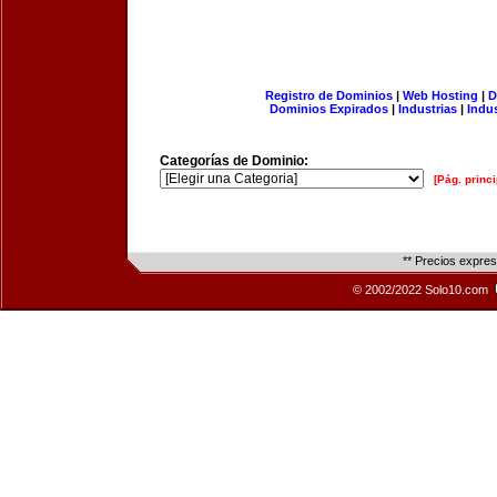
Registro de Dominios
|
Web Hosting
|
D
Dominios Expirados
|
Industrias
|
Indu
Categorías de Dominio:
[Pág. princi
** Precios expre
© 2002/2022 Solo10.com