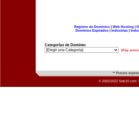
Registro de Dominios
|
Web Hosting
|
D
Dominios Expirados
|
Industrias
|
Indu
Categorías de Dominio:
[Pág. princi
** Precios expre
© 2002/2022 Solo10.com