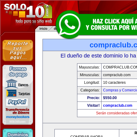
compraclub.
El dueño de este dominio lo ha
Mayusculas:
COMPRACLUB.CO
Minusculas:
compraclub.com
Longitud:
10 caracteres
Categorias:
Compras y Comercio
Precio:
$550.00
Visitar!
compraclub.com
Serán consideradas ofer
R