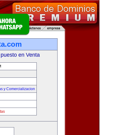
ta.com
 puesto en Venta
M
as y Comercializacion
tas