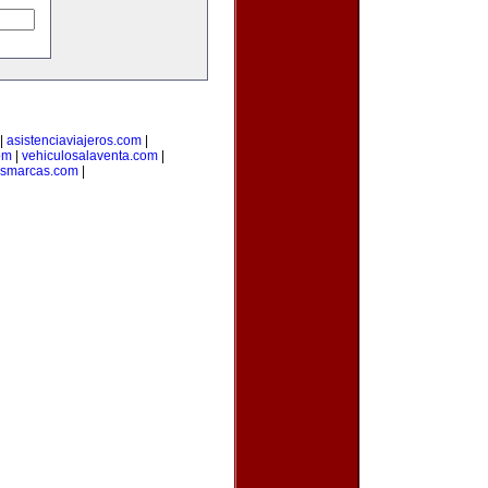
|
asistenciaviajeros.com
|
om
|
vehiculosalaventa.com
|
asmarcas.com
|