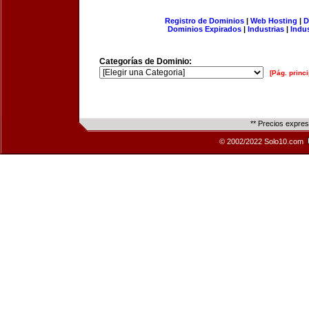
Registro de Dominios
|
Web Hosting
|
D
Dominios Expirados
|
Industrias
|
Indu
Categorías de Dominio:
[Pág. princi
** Precios expre
© 2002/2022 Solo10.com