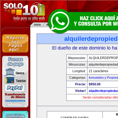
alquilerdepropie
El dueño de este dominio lo ha
Mayusculas:
ALQUILERDEPROP
Minusculas:
alquilerdepropiedad
Longitud:
21 caracteres
Categorias:
Inmuebles y Propie
Precio:
$950.00
Visitar!
alquilerdepropieda
Serán consideradas ofer
R