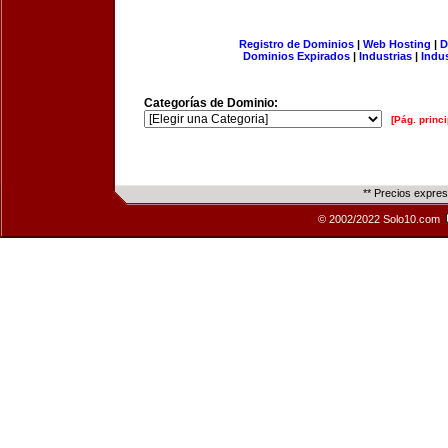
Registro de Dominios
|
Web Hosting
|
D
Dominios Expirados
|
Industrias
|
Indu
Categorías de Dominio:
[Pág. princi
** Precios expre
© 2002/2022 Solo10.com