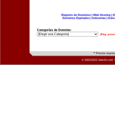
Registro de Dominios
|
Web Hosting
|
D
Dominios Expirados
|
Industrias
|
Indu
Categorías de Dominio:
[Pág. princi
** Precios expre
© 2002/2022 Solo10.com