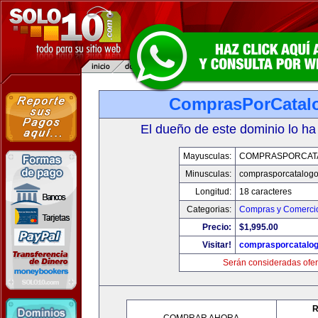
ComprasPorCatal
El dueño de este dominio lo ha
Mayusculas:
COMPRASPORCAT
Minusculas:
comprasporcatalog
Longitud:
18 caracteres
Categorias:
Compras y Comercio
Precio:
$1,995.00
Visitar!
comprasporcatalo
Serán consideradas ofer
R