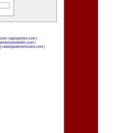
.com
|
agropymes.com
|
taenpropiedades.com
|
|
catalogodevehiculos.com
|