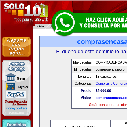
comprasencas
El dueño de este dominio lo ha
Mayusculas:
COMPRASENCASA
Minusculas:
comprasencasa.co
Longitud:
13 caracteres
Categorias:
Compras y Comercio
Precio:
$5,000.00
Visitar!
comprasencasa.c
Serán consideradas ofer
R