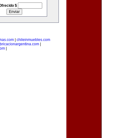
Ofrecido $
inas.com
|
chileinmuebles.com
bricacionargentina.com
|
com
|