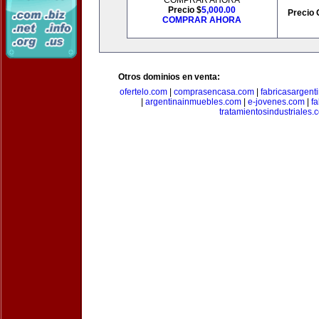
COMPRAR AHORA
Precio $
5,000.00
Precio 
COMPRAR AHORA
Otros dominios en venta:
ofertelo.com
|
comprasencasa.com
|
fabricasargent
|
argentinainmuebles.com
|
e-jovenes.com
|
fa
tratamientosindustriales.