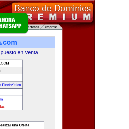
a.com
 puesto en Venta
.COM
m
 ElectrÃ³nico
om
tas
ealizar una Oferta