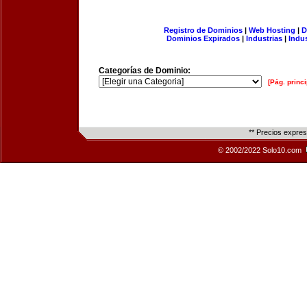
Registro de Dominios
|
Web Hosting
|
D
Dominios Expirados
|
Industrias
|
Indu
Categorías de Dominio:
[Pág. princi
** Precios expre
© 2002/2022 Solo10.com