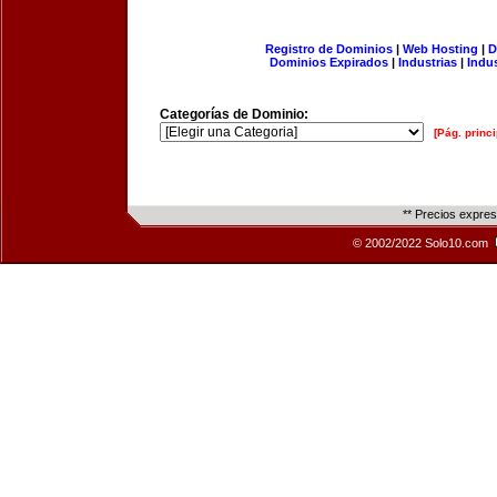
Registro de Dominios
|
Web Hosting
|
D
Dominios Expirados
|
Industrias
|
Indu
Categorías de Dominio:
[Pág. princi
** Precios expre
© 2002/2022 Solo10.com