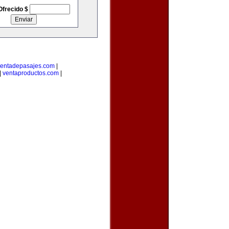
Ofrecido $
entadepasajes.com
|
|
ventaproductos.com
|