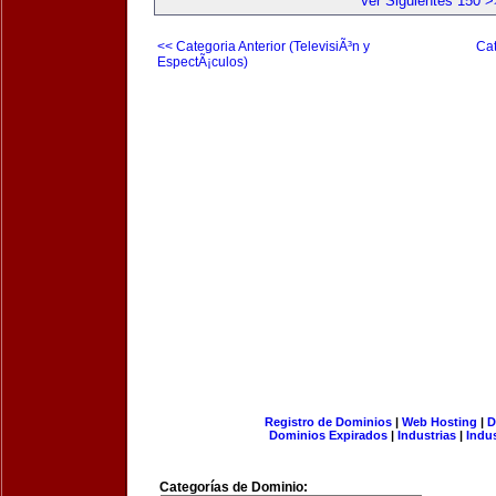
Ver Siguientes 150 >
<< Categoria Anterior (TelevisiÃ³n y
Cat
EspectÃ¡culos)
Registro de Dominios
|
Web Hosting
|
D
Dominios Expirados
|
Industrias
|
Indu
Categorías de Dominio: