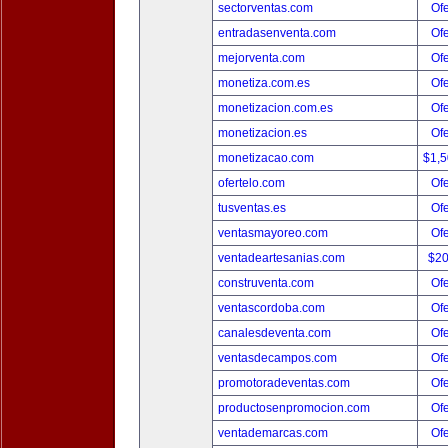
sectorventas.com
Ofe
entradasenventa.com
Ofe
mejorventa.com
Ofe
monetiza.com.es
Ofe
monetizacion.com.es
Ofe
monetizacion.es
Ofe
monetizacao.com
$1,
ofertelo.com
Ofe
tusventas.es
Ofe
ventasmayoreo.com
Ofe
ventadeartesanias.com
$2
construventa.com
Ofe
ventascordoba.com
Ofe
canalesdeventa.com
Ofe
ventasdecampos.com
Ofe
promotoradeventas.com
Ofe
productosenpromocion.com
Ofe
ventademarcas.com
Ofe