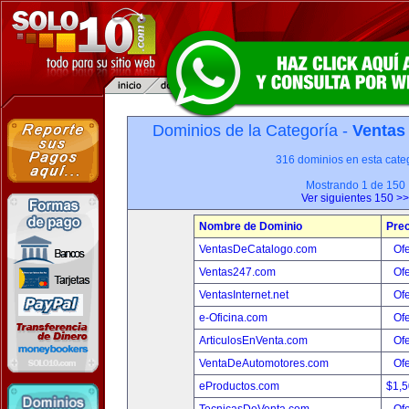
Dominios de la Categoría -
Ventas
316 dominios en esta categ
Mostrando 1 de 150
Ver siguientes 150 >>
Nombre de Dominio
Prec
VentasDeCatalogo.com
Ofe
Ventas247.com
Ofe
VentasInternet.net
Ofe
e-Oficina.com
Ofe
ArticulosEnVenta.com
Ofe
VentaDeAutomotores.com
Ofe
eProductos.com
$1,