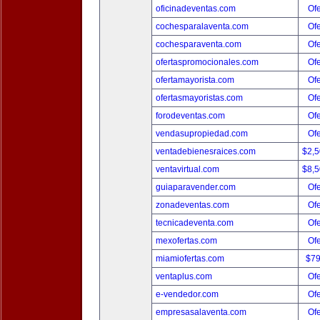
oficinadeventas.com
Ofe
cochesparalaventa.com
Ofe
cochesparaventa.com
Ofe
ofertaspromocionales.com
Ofe
ofertamayorista.com
Ofe
ofertasmayoristas.com
Ofe
forodeventas.com
Ofe
vendasupropiedad.com
Ofe
ventadebienesraices.com
$2,
ventavirtual.com
$8,
guiaparavender.com
Ofe
zonadeventas.com
Ofe
tecnicadeventa.com
Ofe
mexofertas.com
Ofe
miamiofertas.com
$7
ventaplus.com
Ofe
e-vendedor.com
Ofe
empresasalaventa.com
Ofe