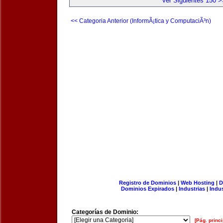
Ver Siguientes 150 >
<< Categoria Anterior (InformÃ¡tica y ComputaciÃ³n)
Registro de Dominios
|
Web Hosting
|
D
Dominios Expirados
|
Industrias
|
Indu
Categorías de Dominio:
[Pág. princi