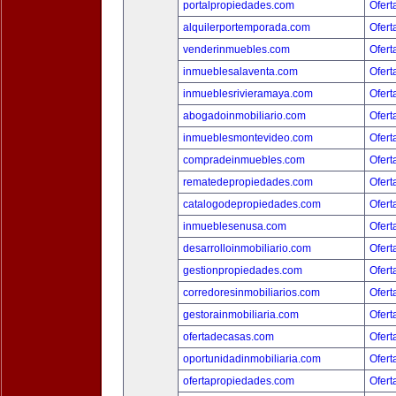
portalpropiedades.com
Ofert
alquilerportemporada.com
Ofert
venderinmuebles.com
Ofert
inmueblesalaventa.com
Ofert
inmueblesrivieramaya.com
Ofert
abogadoinmobiliario.com
Ofert
inmueblesmontevideo.com
Ofert
compradeinmuebles.com
Ofert
rematedepropiedades.com
Ofert
catalogodepropiedades.com
Ofert
inmueblesenusa.com
Ofert
desarrolloinmobiliario.com
Ofert
gestionpropiedades.com
Ofert
corredoresinmobiliarios.com
Ofert
gestorainmobiliaria.com
Ofert
ofertadecasas.com
Ofert
oportunidadinmobiliaria.com
Ofert
ofertapropiedades.com
Ofert