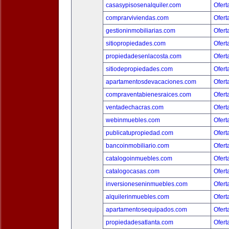
casasypisosenalquiler.com
Ofert
comprarviviendas.com
Ofert
gestioninmobiliarias.com
Ofert
sitiopropiedades.com
Ofert
propiedadesenlacosta.com
Ofert
sitiodepropiedades.com
Ofert
apartamentosdevacaciones.com
Ofert
compraventabienesraices.com
Ofert
ventadechacras.com
Ofert
webinmuebles.com
Ofert
publicatupropiedad.com
Ofert
bancoinmobiliario.com
Ofert
catalogoinmuebles.com
Ofert
catalogocasas.com
Ofert
inversioneseninmuebles.com
Ofert
alquilerinmuebles.com
Ofert
apartamentosequipados.com
Ofert
propiedadesatlanta.com
Ofert